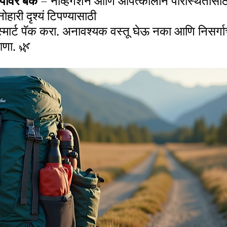
पॉवर बँक
 – नेव्हिगेशन आणि आपत्कालीन परिस्थितीसाठ
ोहारी दृश्यं टिपण्यासाठी
्मार्ट पॅक करा. अनावश्यक वस्तू घेऊ नका आणि निसर्ग
आणा. 🌿