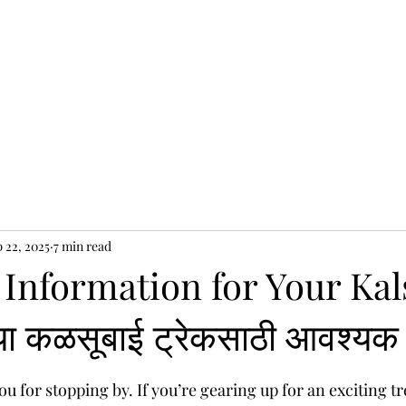
mation
Camping
Night Trek
Travels
Hotel
Co
 22, 2025
7 min read
 Information for Your Ka
या कळसूबाई ट्रेकसाठी आवश्यक 
 stars.
u for stopping by. If you’re gearing up for an exciting tr