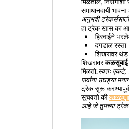
मिळतील, निसर्गाशी
समाधानदायी भावना 
अनुभवी ट्रेकर्ससाठी
हा ट्रेक खास का आ
हिरवाईने भरलेल
दगडाळ रस्ता
शिखरावर थंड
शिखरावर 
कळसूबाई द
मिळतो.
स्वतः एकटे, 
सर्वांना उघड्या मना
ट्रेक सुरू करण्यापू
सुचवतो की 
कळसूबाई
आहे जे तुमच्या ट्र