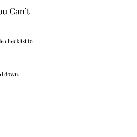
ou Can’t 
e checklist to 
ed down.