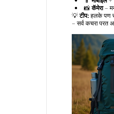
📱 
मोबाइल + 
📸 
कॅमेरा
 – मन
💡 
टीप:
 हलके पण स
– सर्व कचरा परत 