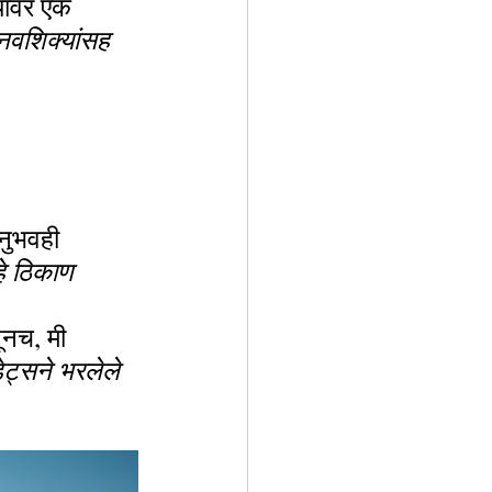
यावर एक 
 नवशिक्यांसह 
नुभवही 
हे ठिकाण 
ूनच, मी 
ेट्सने भरलेले 