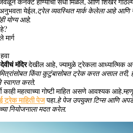
 जवळून कनेक्ट होण्याची संधी मिळेल, आणि शिखर गाठल्
अनुभवता येईल.
ट्रेल व्यवस्थित मार्क केलेला आहे आणि
ही योग्य आहे.
हे?
े मार्ग
 हवा
ेवीचं मंदिर
 देखील आहे, ज्यामुळे ट्रेकला आध्यात्मिक अ
मित्रांसोबत किंवा कुटुंबासोबत ट्रेक करत असाल तरी, 
ने स्वागत करते.
र्वी काही महत्वाच्या गोष्टी माहित असणे आवश्यक आहे.म्हण
 ट्रेक माहिती पेज
 पहा.
हे पेज उपयुक्त टिप्स आणि अपड
ेकच्या नियोजनाला मदत करेल.