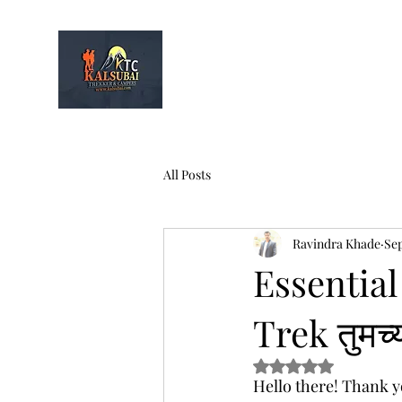
Kalsubai
Trek & Camp
Home
Infor
All Posts
Ravindra Khade
Sep
Essential
Trek तुमच्
Rated NaN out of 5
Hello there! Thank yo