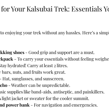
for Your Kalsubai Trek: Essentials Y
to enjoying your trek without any hassles. Here’s a simpl
ekking shoes
 - Good grip and support are a must.
ckpack
 - To carry your essentials without feeling weigh
Stay hydrated! Carry at least 2 litres.
 bars, nuts, and fruits work great.
 - Hat, sunglasses, and sunscreen.
ncho
 - Weather can be unpredictable.
asic supplies like band-aids, antiseptic, and painkillers.
A light jacket or sweater for the cooler summit.
and power bank
 - For navigation and emergencies.