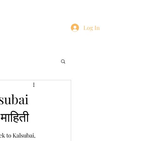
Log In
ntact
Blog
lsubai
माहिती
ek to Kalsubai, 