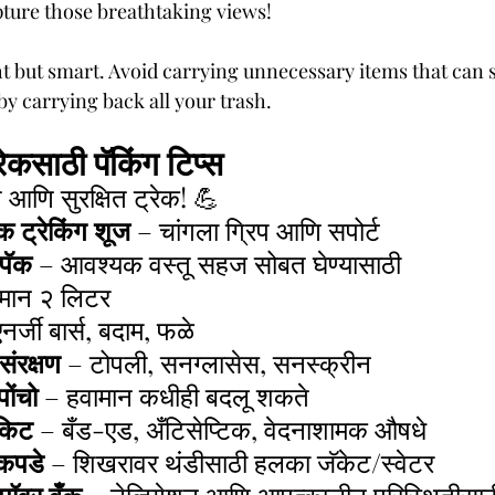
pture those breathtaking views!
 but smart. Avoid carrying unnecessary items that can 
by carrying back all your trash.
ेकसाठी पॅकिंग टिप्स
त आणि सुरक्षित ट्रेक! 💪
 ट्रेकिंग शूज
 – चांगला ग्रिप आणि सपोर्ट
पॅक
 – आवश्यक वस्तू सहज सोबत घेण्यासाठी
मान २ लिटर
नर्जी बार्स, बदाम, फळे
 संरक्षण
 – टोपली, सनग्लासेस, सनस्क्रीन
ोंचो
 – हवामान कधीही बदलू शकते
 किट
 – बँड-एड, अँटिसेप्टिक, वेदनाशामक औषधे
 कपडे
 – शिखरावर थंडीसाठी हलका जॅकेट/स्वेटर