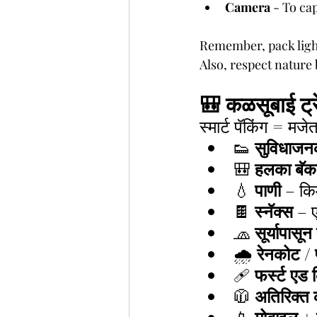
Camera
 - To ca
Remember, pack light
Also, respect nature 
🎒 कळसूबाई ट्र
स्मार्ट पॅकिंग = मजे
👟 
सुविधाजनक
🎒 
हलका बॅक
💧 
पाणी
 – कि
🍫 
स्नॅक्स
 – ए
🧢 
सूर्यापासून
🌧 
रेनकोट / प
🩹 
फर्स्ट एड
🧥 
अतिरिक्त