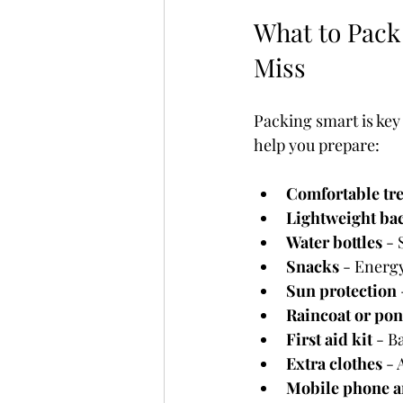
What to Pack 
Miss
Packing smart is key 
help you prepare:
Comfortable tr
Lightweight ba
Water bottles
 - 
Snacks
 - Energy
Sun protection
Raincoat or po
First aid kit
 - B
Extra clothes
 - 
Mobile phone 